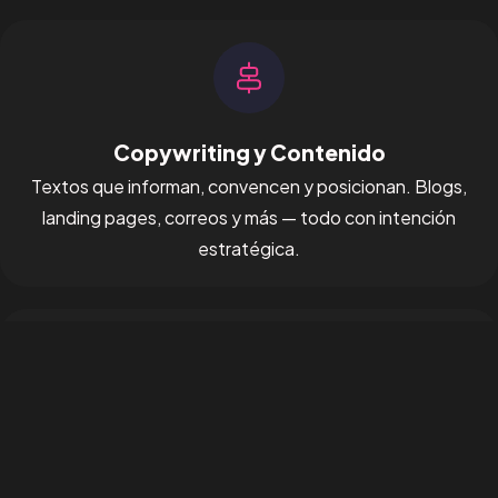
¿Tienes un
PROYECTO
EN MENTE?
Conversemos
Copywriting y Contenido
Textos que informan, convencen y posicionan. Blogs,
landing pages, correos y más — todo con intención
© 1998 - 2026 Alejandro De la Puente Pinillos, Todos los
estratégica.
derechos reservados.
Términos y Condiciones
Social Media y Creatividad
Diseño y gestión de contenido para redes que